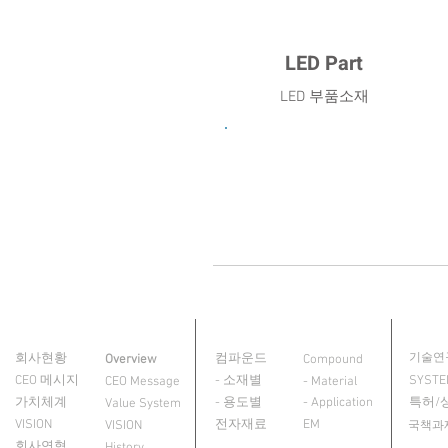
LED Part
LED 부품소재
SS1000 Series
회사소개
제품정보
R&D
About Us
Product
회사현황
컴파운드
기술연
Overview
Compound
CEO 메시지
- 소재별
SYST
CEO Message
- Material
가치체계
- 용도별
- Application
특허/
Value System
VISION
전자재료
EM
VISION
국책과
회사연혁