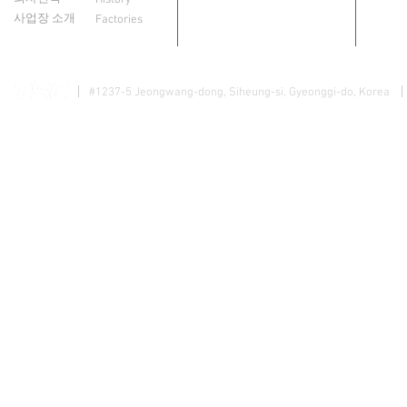
History
사업장 소개
Factories
#1237-5 Jeongwang-dong, Siheung-si, Gyeonggi-do, Korea
개인정보 
Copyright @ 2015 TSC Company Limited. All Rights Reserved